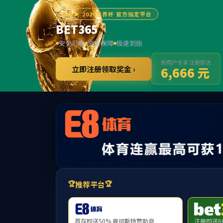
******
CHI