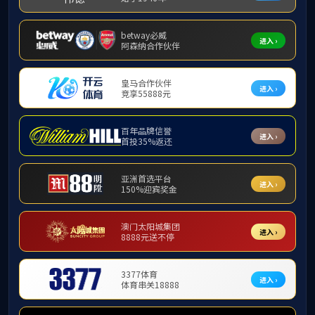
当前学校疫情防控工作形势紧迫，为防止疫情逐步扩
散，学校迅速行动，实施临时管控，筑牢疫情防线。特殊
时期，校园疫情防控人人有责。在此，特向122cc太阳集
成游戏全体青年学生发出如下倡议：
1.
正确认识疫情。不信谣不造谣不传谣，时刻保持防
疫警惕，提高意识，及时跟进了解疫情现状，学习相关科
普知识，科学理性地应对疫情，提高自身谣言辨别能力，
面对社会上一些谣言，要坚决抵制，防止盲目跟风，引起
恐慌。
2.
配合防疫工作。听从学校防疫安排，外出佩戴口
罩，保持社交距离，勤洗手勤通风，按时完成核酸检测以
及疫情防控健康自查，出现任何发烧、咳嗽情况立即上
报。