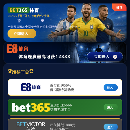
******
CHINA·tyc122cc太阳集成游戏(集团)股份公司-官方
网站
>>
>>
首页
工商青年
学团风采
>> 正文
学团风采
致122cc太阳集成游戏全体青年学生的倡议书
2022年11月25日
阅读：
同学们：